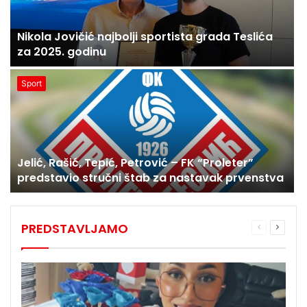
Nikola Jovičić najbolji sportista grada Teslića
za 2025. godinu
Sport
Jelić, Rašić, Tepić, Petrović – FK “Proleter”
predstavio stručni štab za nastavak prvenstva
PREDSTAVLJAMO
Prethodna
Sljede
stranica
stranic