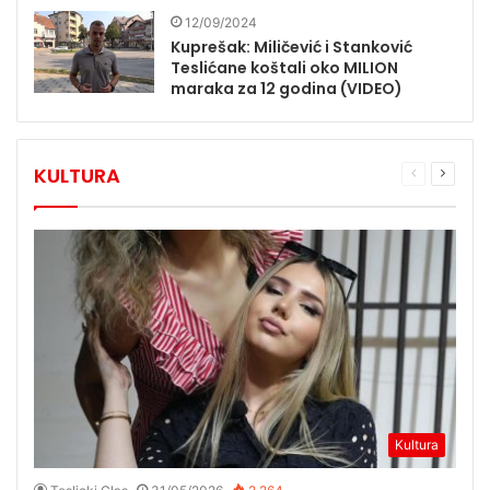
12/09/2024
Kuprešak: Miličević i Stanković
Teslićane koštali oko MILION
maraka za 12 godina (VIDEO)
KULTURA
Prethodna
Sljede
stranica
stranic
Kultura