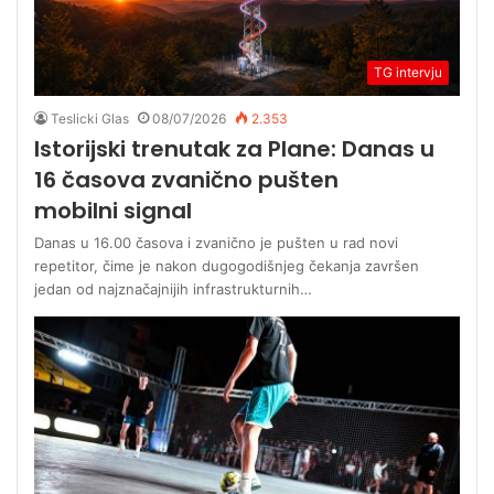
TG intervju
Teslicki Glas
08/07/2026
2.353
Istorijski trenutak za Plane: Danas u
16 časova zvanično pušten
mobilni signal
Danas u 16.00 časova i zvanično je pušten u rad novi
repetitor, čime je nakon dugogodišnjeg čekanja završen
jedan od najznačajnijih infrastrukturnih…