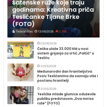
Satenske ruže koje traju
godinama: Kreativna priča
Teslićanke Tijane Brke
(FOTO)
Teslicki Glas
13/06/2026
2.768
03/06/2026
Češka ulaže 33.000 KM u novi
sistem grijanja za vrtić „Palčić“ u
Tesliću
31/05/2026
Međunarodni dan hraniteljstva:
Poziv Teslićanima da saznaju više i
postanu hranitelji
31/05/2026
Teslićke mlade glumice oduševile
publiku predstavom „Dva mirisa
ruže“ (FOTO)