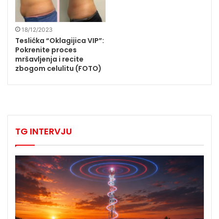
18/12/2023
Teslićka “Oklagijica VIP”:
Pokrenite proces
mršavljenja i recite
zbogom celulitu (FOTO)
TG INTERVJU