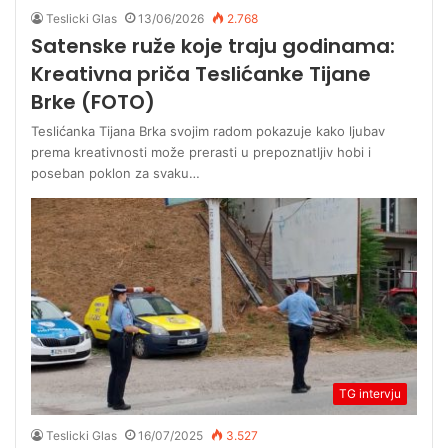
Teslicki Glas
13/06/2026
2.768
Satenske ruže koje traju godinama:
Kreativna priča Teslićanke Tijane
Brke (FOTO)
Teslićanka Tijana Brka svojim radom pokazuje kako ljubav
prema kreativnosti može prerasti u prepoznatljiv hobi i
poseban poklon za svaku…
TG intervju
Teslicki Glas
16/07/2025
3.527