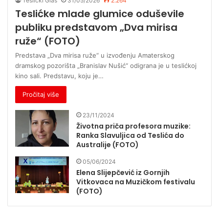
Teslicki Glas
31/05/2026
2.264
Teslićke mlade glumice oduševile
publiku predstavom „Dva mirisa
ruže“ (FOTO)
Predstava „Dva mirisa ruže“ u izvođenju Amaterskog
dramskog pozorišta „Branislav Nušić“ odigrana je u teslićkoj
kino sali. Predstavu, koju je…
Pročitaj više
23/11/2024
Životna priča profesora muzike:
Ranka Slavuljica od Teslića do
Australije (FOTO)
05/06/2024
Elena Slijepčević iz Gornjih
Vitkovaca na Muzičkom festivalu
(FOTO)