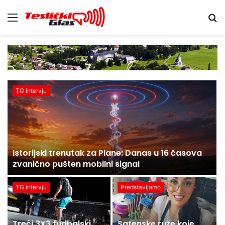
Menu
S
fo
TG intervju
Istorijski trenutak za Plane: Danas u 16 časova
zvanično pušten mobilni signal
TG intervju
Predstavljamo
Treći 3X3 fudbalski
Satenske ruže koje