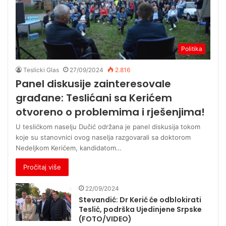
Politika
Teslicki Glas
27/09/2024
2.816
Panel diskusije zainteresovale
građane: Teslićani sa Kerićem
otvoreno o problemima i rješenjima!
U teslićkom naselju Dučić održana je panel diskusija tokom
koje su stanovnici ovog naselja razgovarali sa doktorom
Nedeljkom Kerićem, kandidatom…
Pročitaj više
22/09/2024
Stevandić: Dr Kerić će odblokirati
Teslić, podrška Ujedinjene Srpske
(FOTO/VIDEO)