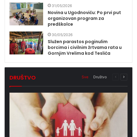
31/05/2026
Novina u Ugodnoviću: Po prvi put
organizovan program za
predškolce
30/05/2026
Služen parastos poginulim
borcima i civilnim žrtvama rata u
Gornjim Vrelima kod Teslića
DRUŠTVO
Prethodna
Sljede
Sve
Društvo
stranica
stranic