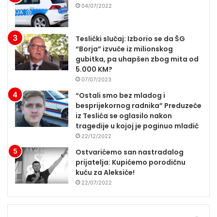
04/07/2022
Teslićki slučaj: Izborio se da ŠG
“Borja” izvuče iz milionskog
gubitka, pa uhapšen zbog mita od
5.000 KM?
07/07/2023
“Ostali smo bez mladog i
besprijekornog radnika” Preduzeće
iz Teslića se oglasilo nakon
tragedije u kojoj je poginuo mladić
22/12/2022
Ostvarićemo san nastradalog
prijatelja: Kupićemo porodičnu
kuću za Aleksiće!
22/07/2022