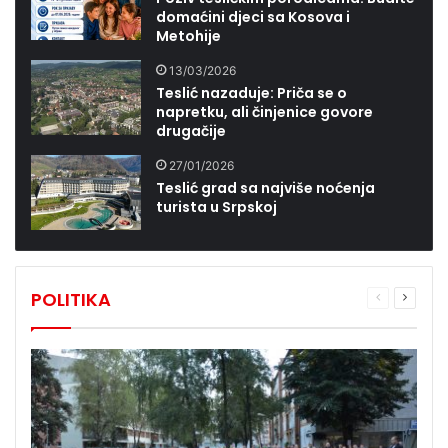
domaćini djeci sa Kosova i
Metohije
13/03/2026
Teslić nazaduje: Priča se o
napretku, ali činjenice govore
drugačije
27/01/2026
Teslić grad sa najviše noćenja
turista u Srpskoj
POLITIKA
Prethodna
Sljede
stranica
stranic