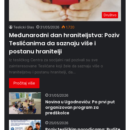
Društvo
Teslicki Glas
31/05/2026
1.720
Međunarodni dan hraniteljstva: Poziv
Teslićanima da saznaju više i
postanu hranitelji
Iz teslićkog Centra za socijalni rad pozivali su sve
zainteresovane Teslićane koji žele da saznaju više o
hraniteljstvu i postanu hranitelji, da…
Pročitaj više
31/05/2026
Novina u Ugodnoviću: Po prvi put
organizovan program za
predškolce
25/05/2026
Poziv teslićkim porodicama: Budite