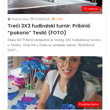
TG intervju
Teslicki Glas
15/06/2026
1.828
Treći 3X3 fudbalski turnir: Pribinić
“pokorio” Teslić (FOTO)
Ekipa MZ Pribinić pobjednik je trećeg 3X3 fudbalskog turnira
u Tesliću. Ovaj tim u finalu je savladao sastav “Božičković
DOO”…
Predstavljamo