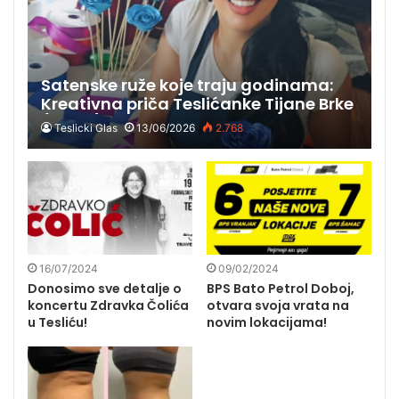
Satenske ruže koje traju godinama:
Kreativna priča Teslićanke Tijane Brke
(FOTO)
Teslicki Glas
13/06/2026
2.768
16/07/2024
09/02/2024
Donosimo sve detalje o
BPS Bato Petrol Doboj,
koncertu Zdravka Čolića
otvara svoja vrata na
u Tesliću!
novim lokacijama!