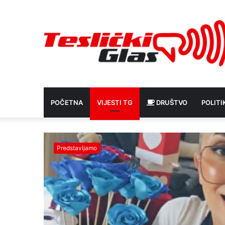
POČETNA
VIJESTI TG
DRUŠTVO
POLITI
Predstavljamo
ite