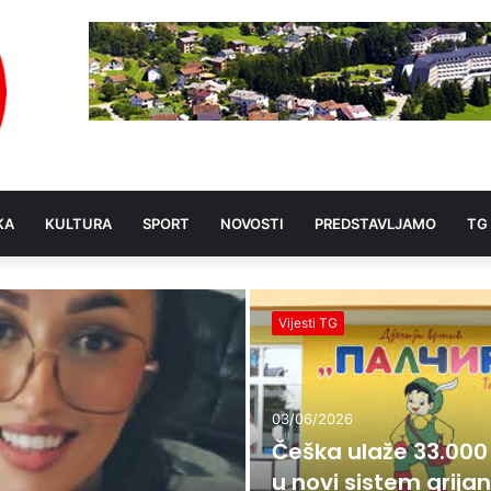
KA
KULTURA
SPORT
NOVOSTI
PREDSTAVLJAMO
TG
Vijesti TG
03/06/2026
Češka ulaže 33.000
u novi sistem grijan