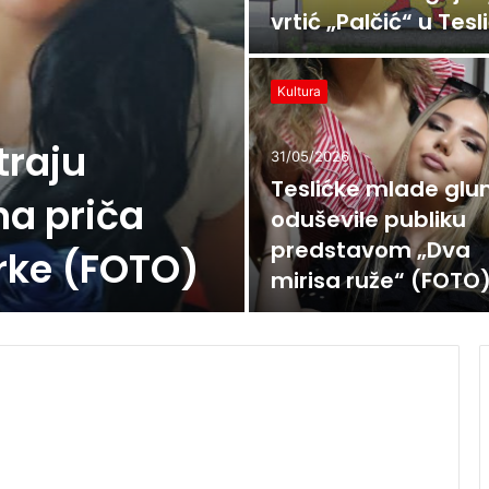
vrtić „Palčić“ u Tesl
Kultura
traju
31/05/2026
Teslićke mlade glu
a priča
oduševile publiku
predstavom „Dva
Brke (FOTO)
mirisa ruže“ (FOTO