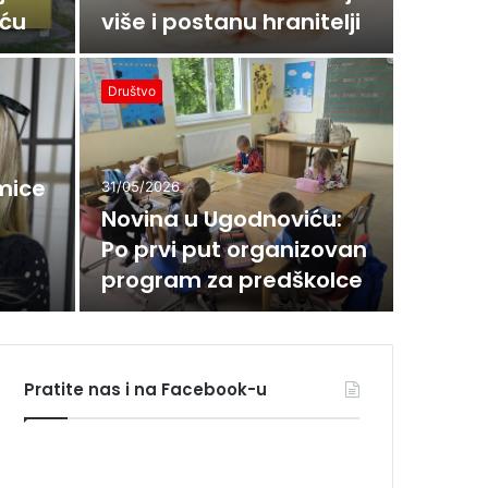
iću
više i postanu hranitelji
30/05/202
Slu
Društvo
bor
mice
31/05/2026
rat
Novina u Ugodnoviću:
Po prvi put organizovan
Tes
)
program za predškolce
Pratite nas i na Facebook-u