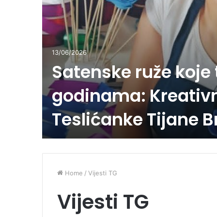
13/06/2026
Satenske ruže koje 
,
godinama: Kreativn
leter”
i štab
Teslićanke Tijane 
nstva
Home
/
Vijesti TG
Vijesti TG