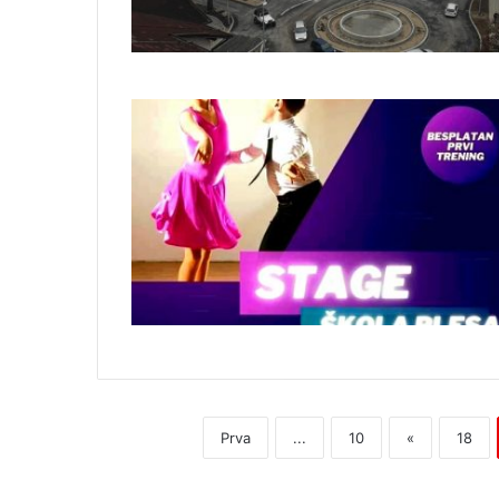
Prva
...
10
«
18