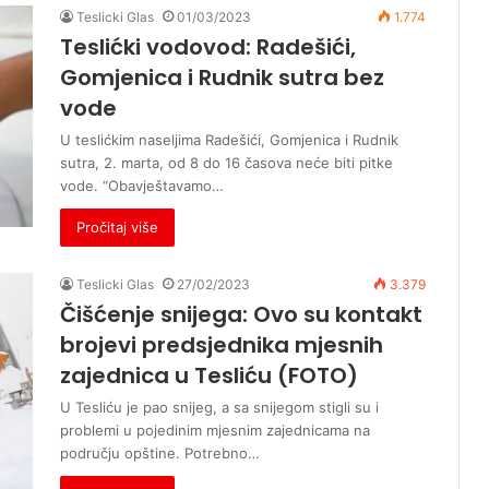
Teslicki Glas
01/03/2023
1.774
Teslićki vodovod: Radešići,
Gomjenica i Rudnik sutra bez
vode
U teslićkim naseljima Radešići, Gomjenica i Rudnik
sutra, 2. marta, od 8 do 16 časova neće biti pitke
vode. “Obavještavamo…
Pročitaj više
Teslicki Glas
27/02/2023
3.379
Čišćenje snijega: Ovo su kontakt
brojevi predsjednika mjesnih
zajednica u Tesliću (FOTO)
U Tesliću je pao snijeg, a sa snijegom stigli su i
problemi u pojedinim mjesnim zajednicama na
području opštine. Potrebno…