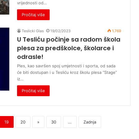
vrijednosti od…
Pročitaj više
Teslicki Glas
19/02/2023
1.769
U Tesliću počinje sa radom škola
plesa za predškolce, školarce i
odrasle!
Ples, kao savršen spoj umjetnosti i sporta, od sada
će biti dostupan i u Tesliću kroz školu plesa “Stage”
iz…
Pročitaj više
19
20
»
30
...
Zadnja