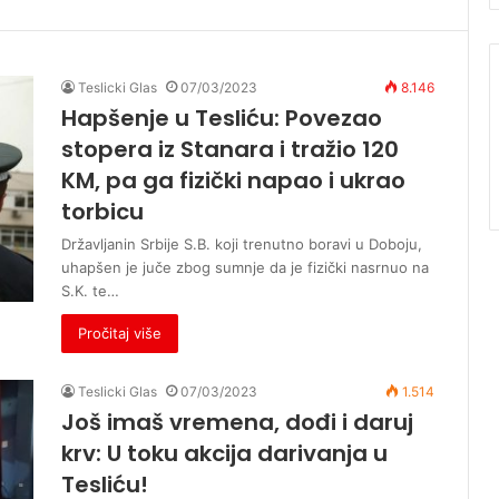
Teslicki Glas
07/03/2023
8.146
Hapšenje u Tesliću: Povezao
stopera iz Stanara i tražio 120
KM, pa ga fizički napao i ukrao
torbicu
Državljanin Srbije S.B. koji trenutno boravi u Doboju,
uhapšen je juče zbog sumnje da je fizički nasrnuo na
S.K. te…
Pročitaj više
Teslicki Glas
07/03/2023
1.514
Još imaš vremena, dođi i daruj
krv: U toku akcija darivanja u
Tesliću!