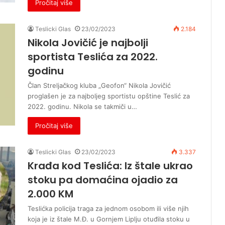
Pročitaj više
Teslicki Glas
23/02/2023
2.184
Nikola Jovičić je najbolji
sportista Teslića za 2022.
godinu
Član Streljačkog kluba „Geofon“ Nikola Jovičić
proglašen je za najboljeg sportistu opštine Teslić za
2022. godinu. Nikola se takmiči u…
Pročitaj više
Teslicki Glas
23/02/2023
3.337
Krađa kod Teslića: Iz štale ukrao
stoku pa domaćina ojadio za
2.000 KM
Teslićka policija traga za jednom osobom ili više njih
koja je iz štale M.Đ. u Gornjem Liplju otuđila stoku u