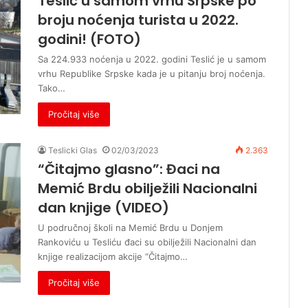
Teslić u samom vrhu Srpske po
broju noćenja turista u 2022.
godini! (FOTO)
Sa 224.933 noćenja u 2022. godini Teslić je u samom
vrhu Republike Srpske kada je u pitanju broj noćenja.
Tako…
Pročitaj više
Teslicki Glas
02/03/2023
2.363
“Čitajmo glasno”: Đaci na
Memić Brdu obilježili Nacionalni
dan knjige (VIDEO)
U područnoj školi na Memić Brdu u Donjem
Rankoviću u Tesliću đaci su obilježili Nacionalni dan
knjige realizacijom akcije “Čitajmo…
Pročitaj više