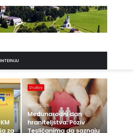
 INTERVJU
Društvo
Novosti
31/05/2026
Međunarodni dan
 KM
hraniteljstva: Poziv
ja za
Teslićanima da saznaju