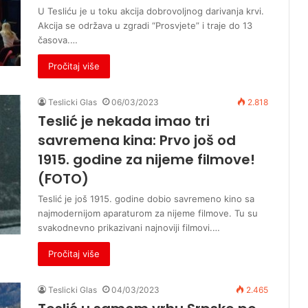
U Tesliću je u toku akcija dobrovoljnog darivanja krvi.
Akcija se održava u zgradi “Prosvjete” i traje do 13
časova.…
Pročitaj više
Teslicki Glas
06/03/2023
2.818
Teslić je nekada imao tri
savremena kina: Prvo još od
1915. godine za nijeme filmove!
(FOTO)
Teslić je još 1915. godine dobio savremeno kino sa
najmodernijom aparaturom za nijeme filmove. Tu su
svakodnevno prikazivani najnoviji filmovi.…
Pročitaj više
Teslicki Glas
04/03/2023
2.465