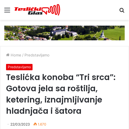
Menu
S
fo
Home
/
Predstavljamo
Predstavljamo
Teslićka konoba “Tri srca”:
Gotova jela sa roštilja,
ketering, iznajmljivanje
hladnjača i šatora
22/03/2023
1.670