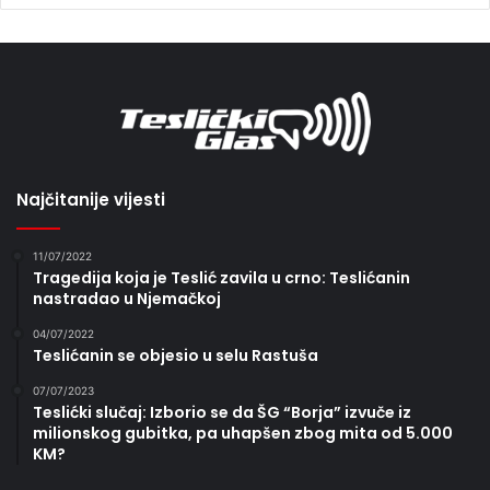
Najčitanije vijesti
11/07/2022
Tragedija koja je Teslić zavila u crno: Teslićanin
nastradao u Njemačkoj
04/07/2022
Teslićanin se objesio u selu Rastuša
07/07/2023
Teslićki slučaj: Izborio se da ŠG “Borja” izvuče iz
milionskog gubitka, pa uhapšen zbog mita od 5.000
KM?