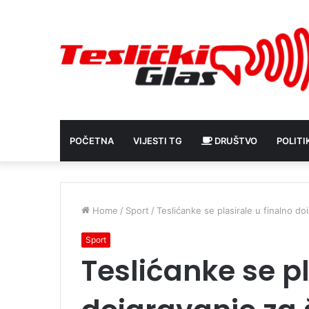
POČETNA
VIJESTI TG
DRUŠTVO
POLITI
Home
/
Sport
/
Teslićanke se plasirale u finalno d
Sport
Teslićanke se pl