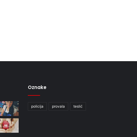
Oznake
policija
provala
teslić