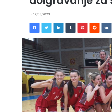
doigravanje za
12/03/2023
Facebook
Twitter
LinkedIn
Tumblr
Pinterest
Reddit