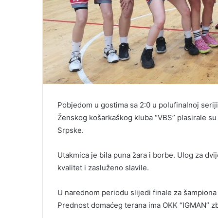
Pobjedom u gostima sa 2:0 u polufinalnoj seriji
Ženskog košarkaškog kluba “VBS” plasirale su 
Srpske.
Utakmica je bila puna žara i borbe. Ulog za dvije
kvalitet i zasluženo slavile.
U narednom periodu slijedi finale za šampiona 
Prednost domaćeg terana ima OKK “IGMAN” zbo