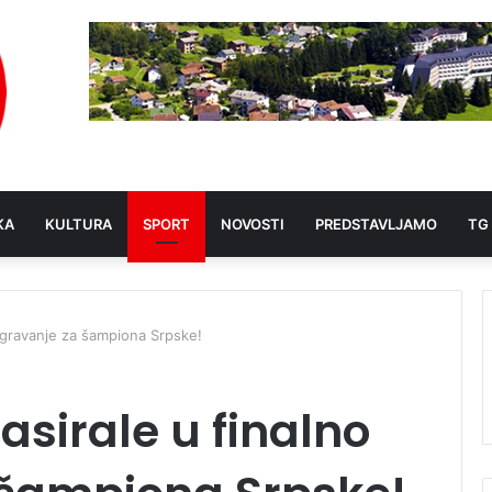
KA
KULTURA
SPORT
NOVOSTI
PREDSTAVLJAMO
TG
oigravanje za šampiona Srpske!
asirale u finalno