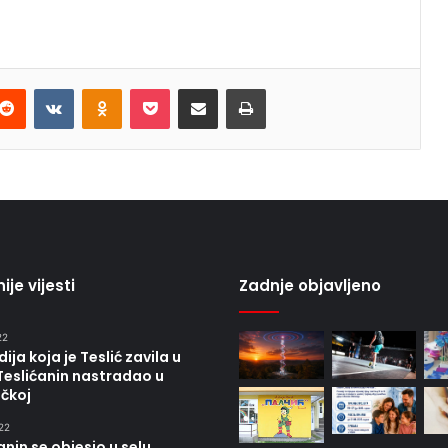
terest
Reddit
VKontakte
Odnoklassniki
Pocket
Share via Email
Print
ije vijesti
Zadnje objavljeno
22
ija koja je Teslić zavila u
Teslićanin nastradao u
čkoj
22
anin se objesio u selu