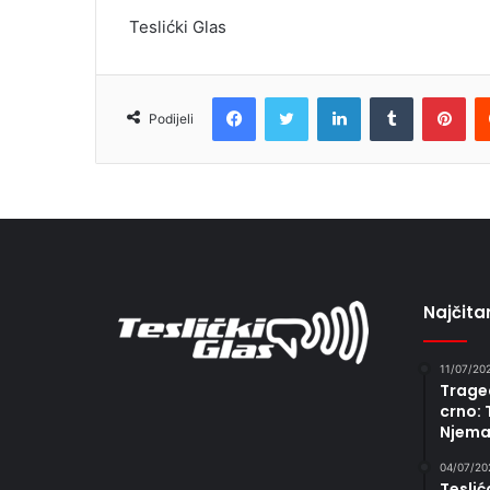
Teslićki Glas
Facebook
Twitter
LinkedIn
Tumblr
Pin
Podijeli
Najčitan
11/07/20
Traged
crno: 
Njema
04/07/20
Teslić