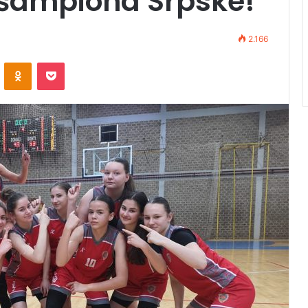
 šampiona Srpske!
2.166
VKontakte
Odnoklassniki
Pocket