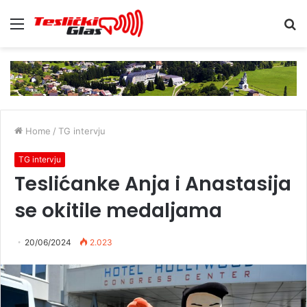
Menu
S
fo
Home
/
TG intervju
TG intervju
Teslićanke Anja i Anastasija
se okitile medaljama
20/06/2024
2.023