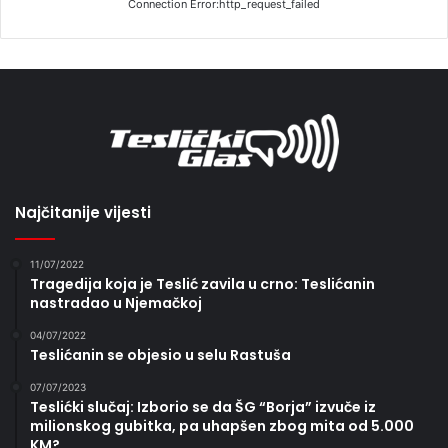
Connection Error:http_request_failed
Najčitanije vijesti
11/07/2022
Tragedija koja je Teslić zavila u crno: Teslićanin
nastradao u Njemačkoj
04/07/2022
Teslićanin se objesio u selu Rastuša
07/07/2023
Teslićki slučaj: Izborio se da ŠG “Borja” izvuče iz
milionskog gubitka, pa uhapšen zbog mita od 5.000
KM?