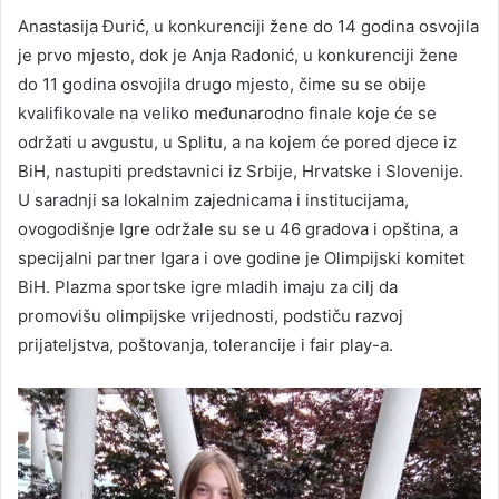
Anastasija Đurić, u konkurenciji žene do 14 godina osvojila
je prvo mjesto, dok je Anja Radonić, u konkurenciji žene
do 11 godina osvojila drugo mjesto, čime su se obije
kvalifikovale na veliko međunarodno finale koje će se
održati u avgustu, u Splitu, a na kojem će pored djece iz
BiH, nastupiti predstavnici iz Srbije, Hrvatske i Slovenije.
U saradnji sa lokalnim zajednicama i institucijama,
ovogodišnje Igre održale su se u 46 gradova i opština, a
specijalni partner Igara i ove godine je Olimpijski komitet
BiH. Plazma sportske igre mladih imaju za cilj da
promovišu olimpijske vrijednosti, podstiču razvoj
prijateljstva, poštovanja, tolerancije i fair play-a.