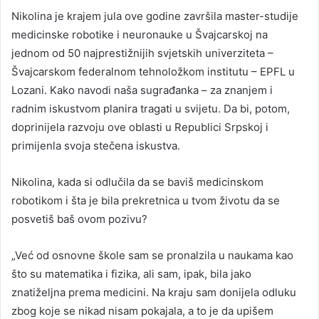
Nikolina je krajem jula ove godine završila master-studije
medicinske robotike i neuronauke u Švajcarskoj na
jednom od 50 najprestižnijih svjetskih univerziteta –
Švajcarskom federalnom tehnoložkom institutu – EPFL u
Lozani. Kako navodi naša sugrađanka – za znanjem i
radnim iskustvom planira tragati u svijetu. Da bi, potom,
doprinijela razvoju ove oblasti u Republici Srpskoj i
primijenla svoja stečena iskustva.
Nikolina, kada si odlučila da se baviš medicinskom
robotikom i šta je bila prekretnica u tvom životu da se
posvetiš baš ovom pozivu?
„Već od osnovne škole sam se pronalzila u naukama kao
što su matematika i fizika, ali sam, ipak, bila jako
znatiželjna prema medicini. Na kraju sam donijela odluku
zbog koje se nikad nisam pokajala, a to je da upišem