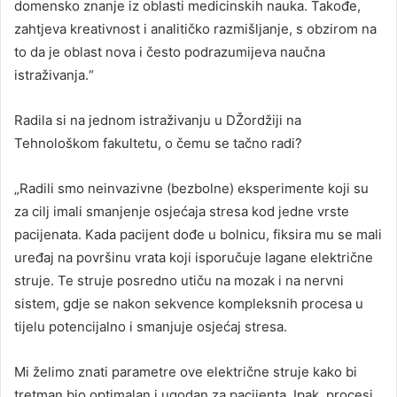
domensko znanje iz oblasti medicinskih nauka. Takođe,
zahtjeva kreativnost i analitičko razmišljanje, s obzirom na
to da je oblast nova i često podrazumijeva naučna
istraživanja.“
Radila si na jednom istraživanju u DŽordžiji na
Tehnološkom fakultetu, o čemu se tačno radi?
„Radili smo neinvazivne (bezbolne) eksperimente koji su
za cilj imali smanjenje osjećaja stresa kod jedne vrste
pacijenata. Kada pacijent dođe u bolnicu, fiksira mu se mali
uređaj na površinu vrata koji isporučuje lagane električne
struje. Te struje posredno utiču na mozak i na nervni
sistem, gdje se nakon sekvence kompleksnih procesa u
tijelu potencijalno i smanjuje osjećaj stresa.
Mi želimo znati parametre ove električne struje kako bi
tretman bio optimalan i ugodan za pacijenta. Ipak, procesi