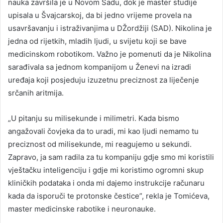
nauka završila je u Novom Sadu, dok je master studije
upisala u Švajcarskoj, da bi jedno vrijeme provela na
usavršavanju i istraživanjima u DŽordžiji (SAD). Nikolina je
jedna od rijetkih, mladih ljudi, u svijetu koji se bave
medicinskom robotikom. Važno je pomenuti da je Nikolina
sarađivala sa jednom kompanijom u Ženevi na izradi
uređaja koji posjeduju izuzetnu preciznost za liječenje
srčanih aritmija.
„U pitanju su milisekunde i milimetri. Kada bismo
angažovali čovjeka da to uradi, mi kao ljudi nemamo tu
preciznost od milisekunde, mi reagujemo u sekundi.
Zapravo, ja sam radila za tu kompaniju gdje smo mi koristili
vještačku inteligenciju i gdje mi koristimo ogromni skup
kliničkih podataka i onda mi dajemo instrukcije računaru
kada da isporuči te protonske čestice”, rekla je Tomićeva,
master medicinske rabotike i neuronauke.