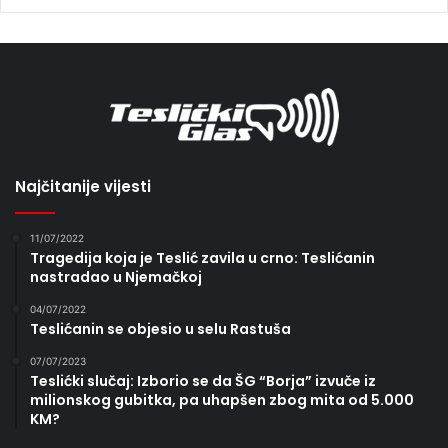
Najčitanije vijesti
11/07/2022
Tragedija koja je Teslić zavila u crno: Teslićanin
nastradao u Njemačkoj
04/07/2022
Teslićanin se objesio u selu Rastuša
07/07/2023
Teslićki slučaj: Izborio se da ŠG “Borja” izvuče iz
milionskog gubitka, pa uhapšen zbog mita od 5.000
KM?