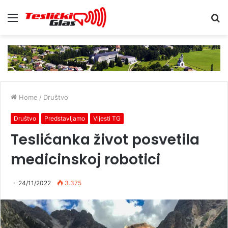
Menu
S
fo
Home
/
Društvo
Društvo
Predstavljamo
Vijesti TG
Teslićanka život posvetila
medicinskoj robotici
24/11/2022
3.375