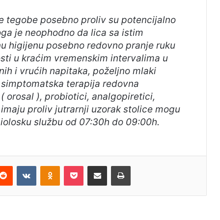
e tegobe posebno proliv su potencijalno
toga je neophodno da lica sa istim
u higijenu posebno redovno pranje ruku
sti u kraćim vremenskim intervalima u
nih i vrućih napitaka, poželjno mlaki
i simptomatska terapija redovna
( orosal ), probiotici, analgopiretici,
i imaju proliv jutrarnji uzorak stolice mogu
miolosku službu od 07:30h do 09:00h.
terest
Reddit
VKontakte
Odnoklassniki
Pocket
Share via Email
Print