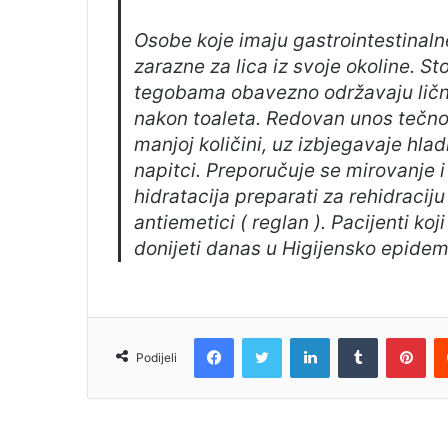
Osobe koje imaju gastrointestinaln
zarazne za lica iz svoje okoline. S
tegobama obavezno održavaju ličn
nakon toaleta. Redovan unos tečno
manjoj količini, uz izbjegavaje hlad
napitci. Preporučuje se mirovanje 
hidratacija preparati za rehidraciju 
antiemetici ( reglan ). Pacijenti koj
donijeti danas u Higijensko epide
Facebook
Twitter
LinkedIn
Tumblr
Pin
Podijeli