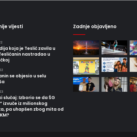
ije vijesti
Zadnje objavljeno
22
ija koja je Teslić zavila u
Teslićanin nastradao u
čkoj
22
anin se objesio u selu
ša
23
ki slučaj: Izborio se da ŠG
” izvuče iz milionskog
ka, pa uhapšen zbog mita od
 KM?