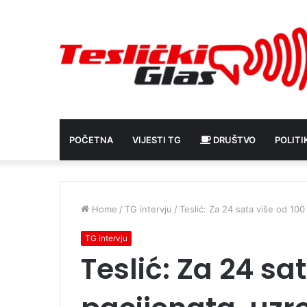
POČETNA
VIJESTI TG
DRUŠTVO
POLITI
Home
/
TG intervju
/
Teslić: Za 24 sata više od 100
TG intervju
Teslić: Za 24 sa