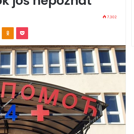
ok još nepoznat
7.302
VKontakte
Odnoklassniki
Pocket