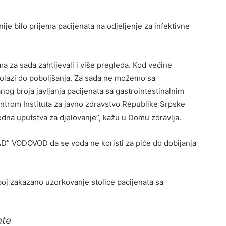
nije bilo prijema pacijenata na odjeljenje za infektivne
a za sada zahtijevali i više pregleda. Kod većine
olazi do poboljšanja. Za sada ne možemo sa
og broja javljanja pacijenata sa gastrointestinalnim
ntrom Instituta za javno zdravstvo Republike Srpske
odna uputstva za djelovanje”, kažu u Domu zdravlja.
AD” VODOVOD da se voda ne koristi za piće do dobijanja
boj zakazano uzorkovanje stolice pacijenata sa
nte