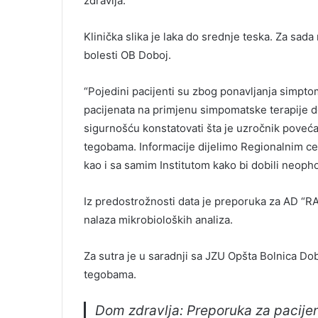
zdravlja.
Klinička slika je laka do srednje teska. Za sada 
bolesti OB Doboj.
“Pojedini pacijenti su zbog ponavljanja simptom
pacijenata na primjenu simpomatske terapije d
sigurnošću konstatovati šta je uzročnik povećan
tegobama. Informacije dijelimo Regionalnim ce
kao i sa samim Institutom kako bi dobili neoph
Iz predostrožnosti data je preporuka za AD “R
nalaza mikrobioloških analiza.
Za sutra je u saradnji sa JZU Opšta Bolnica Do
tegobama.
Dom zdravlja: Preporuka za pacije