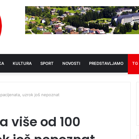
KA
KULTURA
SPORT
NOVOSTI
PREDSTAVLJAMO
TG
 pacijenata, uzrok još nepoznat
ta više od 100