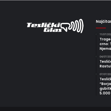
Najčitan
11/07/20
Traged
crno: 
Njema
04/07/20
Teslić
Rastu
07/07/20
Teslić
“Borja
gubit
5.000