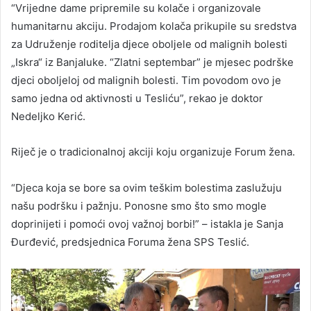
“Vrijedne dame pripremile su kolače i organizovale
humanitarnu akciju. Prodajom kolača prikupile su sredstva
za Udruženje roditelja djece oboljele od malignih bolesti
„Iskra“ iz Banjaluke. “Zlatni septembar” je mjesec podrške
djeci oboljeloj od malignih bolesti. Tim povodom ovo je
samo jedna od aktivnosti u Tesliću”, rekao je doktor
Nedeljko Kerić.
Riječ je o tradicionalnoj akciji koju organizuje Forum žena.
“Djeca koja se bore sa ovim teškim bolestima zaslužuju
našu podršku i pažnju. Ponosne smo što smo mogle
doprinijeti i pomoći ovoj važnoj borbi!” – istakla je Sanja
Đurđević, predsjednica Foruma žena SPS Teslić.