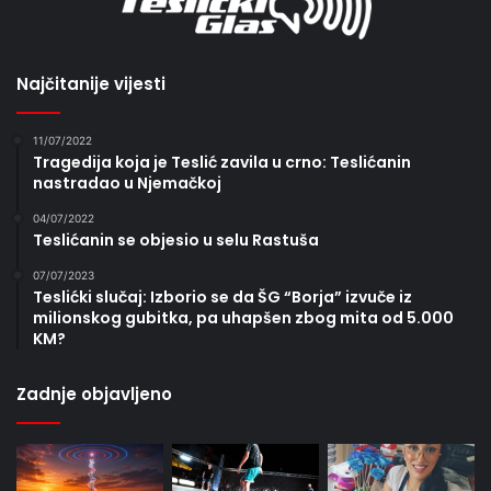
Najčitanije vijesti
11/07/2022
Tragedija koja je Teslić zavila u crno: Teslićanin
nastradao u Njemačkoj
04/07/2022
Teslićanin se objesio u selu Rastuša
07/07/2023
Teslićki slučaj: Izborio se da ŠG “Borja” izvuče iz
milionskog gubitka, pa uhapšen zbog mita od 5.000
KM?
Zadnje objavljeno