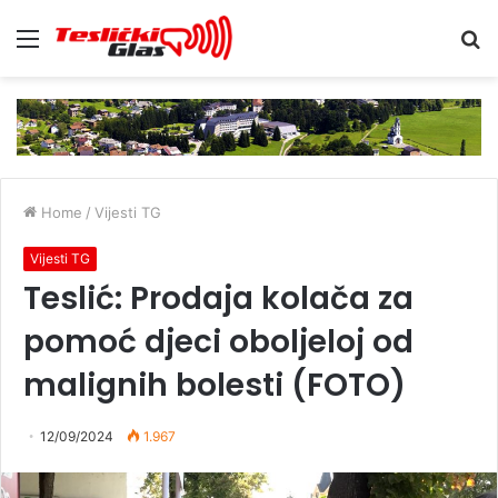
Menu
S
fo
Home
/
Vijesti TG
Vijesti TG
Teslić: Prodaja kolača za
pomoć djeci oboljeloj od
malignih bolesti (FOTO)
12/09/2024
1.967