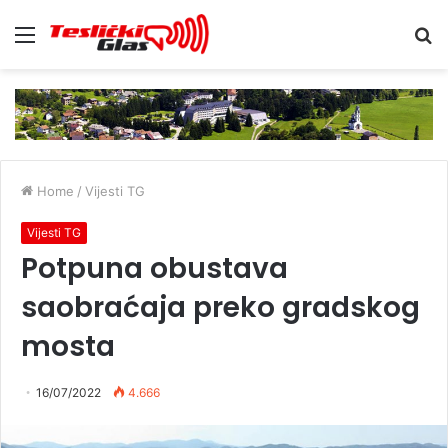
Menu
S
fo
Home
/
Vijesti TG
Vijesti TG
Potpuna obustava
saobraćaja preko gradskog
mosta
16/07/2022
4.666