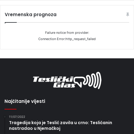
Vremenska prognoza
Failure notice from provider:
Connection Error:http_request_failed
Najčitanije vijesti
11/07/2022
Tragedija koja je Teslić zavila u crno: Teslićanin
nastradao u Njemačkoj