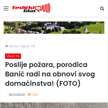
Menu
S
fo
Home
/
Vijesti TG
Vijesti TG
Poslije požara, porodica
Banić radi na obnovi svog
domaćinstva! (FOTO)
30/12/2023
1.901