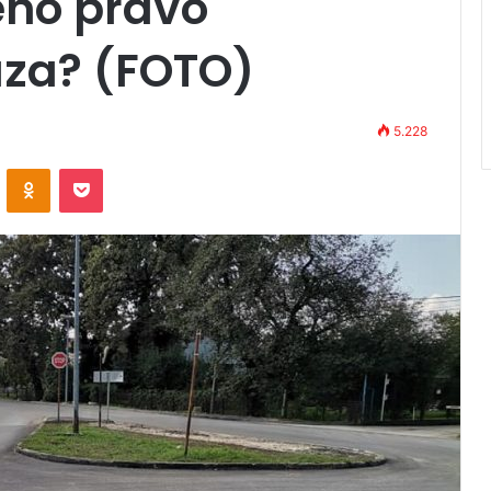
eno pravo
aza? (FOTO)
5.228
VKontakte
Odnoklassniki
Pocket