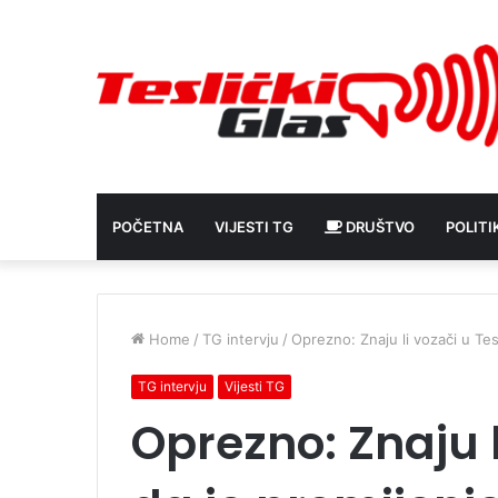
POČETNA
VIJESTI TG
DRUŠTVO
POLITI
Home
/
TG intervju
/
Oprezno: Znaju li vozači u Te
TG intervju
Vijesti TG
Oprezno: Znaju l