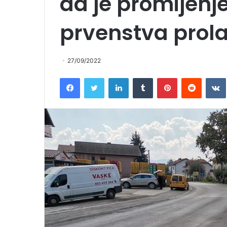
da je promijenj
prvenstva prol
27/09/2022
Facebook
Twitter
LinkedIn
Tumblr
Pinterest
Reddit