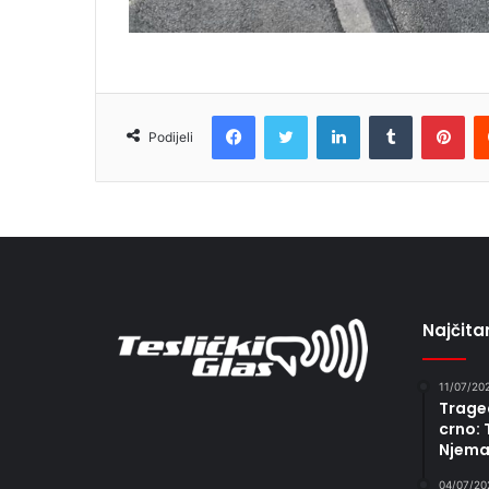
Facebook
Twitter
LinkedIn
Tumblr
Pin
Podijeli
Najčitan
11/07/20
Traged
crno: 
Njema
04/07/20