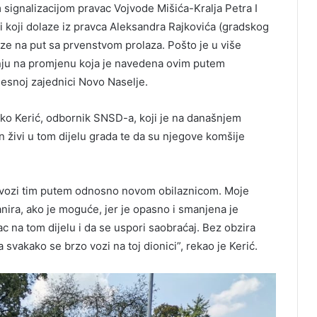
 signalizacijom pravac Vojvode Mišića-Kralja Petra I
 koji dolaze iz pravca Aleksandra Rajkovića (gradskog
ze na put sa prvenstvom prolaza. Pošto je u više
žnju na promjenu koja je navedena ovim putem
jesnoj zajednici Novo Naselje.
ljko Kerić, odbornik SNSD-a, koji je na današnjem
n živi u tom dijelu grada te da su njegove komšije
rzo vozi tim putem odnosno novom obilaznicom. Moje
anira, ako je moguće, jer je opasno i smanjena je
ajac na tom dijelu i da se uspori saobraćaj. Bez obzira
svakako se brzo vozi na toj dionici”, rekao je Kerić.