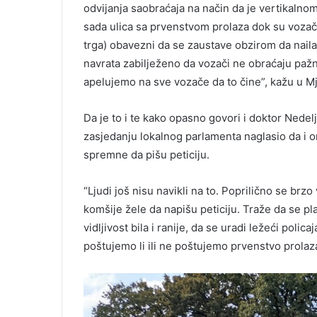
odvijanja saobraćaja na način da je vertikalnom
sada ulica sa prvenstvom prolaza dok su vozači
trga) obavezni da se zaustave obzirom da naila
navrata zabilježeno da vozači ne obraćaju pa
apelujemo na sve vozače da to čine”, kažu u M
Da je to i te kako opasno govori i doktor Nede
zasjedanju lokalnog parlamenta naglasio da i o
spremne da pišu peticiju.
“Ljudi još nisu navikli na to. Poprilično se b
komšije žele da napišu peticiju. Traže da se pl
vidljivost bila i ranije, da se uradi ležeći polic
poštujemo li ili ne poštujemo prvenstvo prolaza 