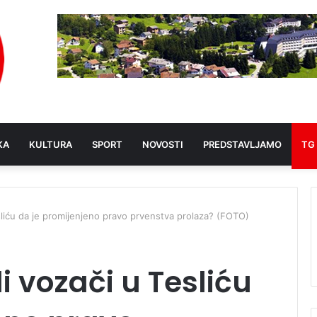
KA
KULTURA
SPORT
NOVOSTI
PREDSTAVLJAMO
TG
sliću da je promijenjeno pravo prvenstva prolaza? (FOTO)
i vozači u Tesliću