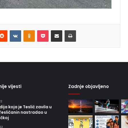
terest
Reddit
VKontakte
Odnoklassniki
Pocket
Share via Email
Print
ije vijesti
Zadnje objavljeno
22
ija koja je Teslić zavila u
Teslićanin nastradao u
čkoj
22