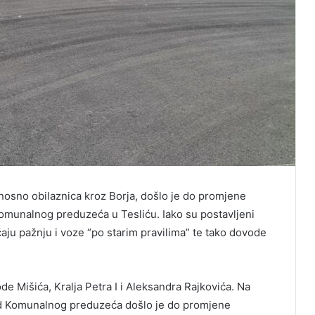
nosno obilaznica kroz Borja, došlo je do promjene
komunalnog preduzeća u Tesliću. Iako su postavljeni
ćaju pažnju i voze “po starim pravilima” te tako dovode
e Mišića, Kralja Petra I i Aleksandra Rajkovića. Na
kod Komunalnog preduzeća došlo je do promjene