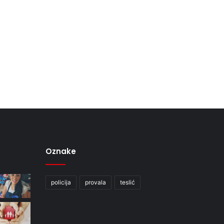
Oznake
policija
provala
teslić