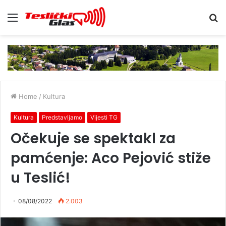
Menu
S
fo
Home
/
Kultura
Kultura
Predstavljamo
Vijesti TG
Očekuje se spektakl za
pamćenje: Aco Pejović stiže
u Teslić!
08/08/2022
2.003