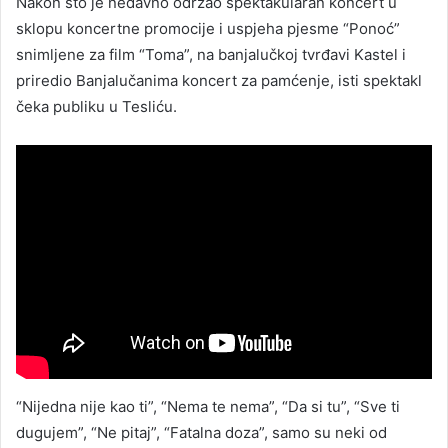
Nakon što je nedavno održao spektakularan koncert u
sklopu koncertne promocije i uspjeha pjesme “Ponoć”
snimljene za film “Toma”, na banjalučkoj tvrđavi Kastel i
priredio Banjalučanima koncert za pamćenje, isti spektakl
čeka publiku u Tesliću.
“Nijedna nije kao ti”, “Nema te nema”, “Da si tu”, “Sve ti
dugujem”, “Ne pitaj”, “Fatalna doza”, samo su neki od