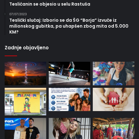
Teslićanin se objesio u selu Rastuša
07/07/2023
Teslićki slučaj: Izborio se da ŠG “Borja” izvuče iz
milionskog gubitka, pa uhapšen zbog mita od 5.000
KM?
Zadnje objavljeno