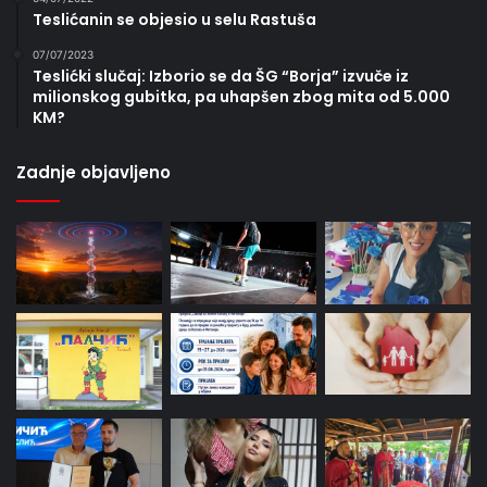
Teslićanin se objesio u selu Rastuša
07/07/2023
Teslićki slučaj: Izborio se da ŠG “Borja” izvuče iz
milionskog gubitka, pa uhapšen zbog mita od 5.000
KM?
Zadnje objavljeno