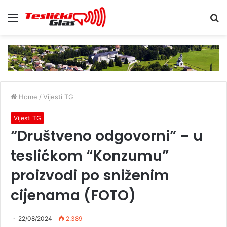
Menu
S
fo
Home
/
Vijesti TG
Vijesti TG
“Društveno odgovorni” – u
teslićkom “Konzumu”
proizvodi po sniženim
cijenama (FOTO)
22/08/2024
2.389