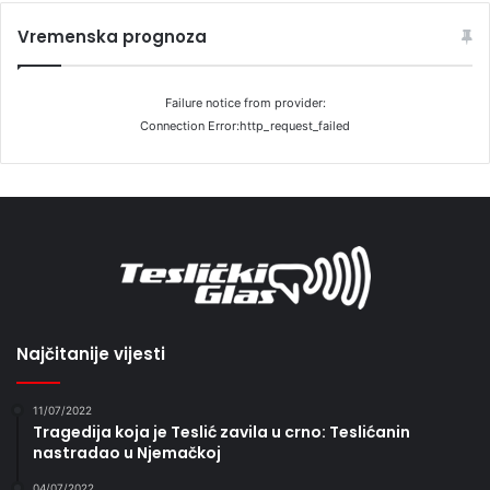
Vremenska prognoza
Failure notice from provider:
Connection Error:http_request_failed
Najčitanije vijesti
11/07/2022
Tragedija koja je Teslić zavila u crno: Teslićanin
nastradao u Njemačkoj
04/07/2022