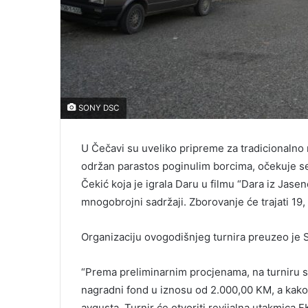
SONY DSC
U Čečavi su uveliko pripreme za tradicionalno
održan parastos poginulim borcima, očekuje se 
Čekić koja je igrala Daru u filmu “Dara iz Jas
mnogobrojni sadržaji. Zborovanje će trajati 19, 
Organizaciju ovogodišnjeg turnira preuzeo je 
“Prema preliminarnim procjenama, na turniru s
nagradni fond u iznosu od 2.000,00 KM, a kako 
avgusta. Turnir će otvoriti revijalna utakmica F