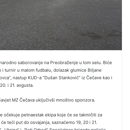
 narodno saborovanje na Preobraženje u tom selu. Biće
i turnir u malom fudbalu, dolazak glumice Biljane
enovca”, nastup KUD-a “Dušan Stanković” iz Čečave kao i
20. i 21. avgusta.
Savjet MZ Čečava uključivši mnoštvo sponzora.
e očekuje petnaestak ekipa koje će se takmičiti za
će teći put do osvajanja, saznaćemo 19, 20 i 21.
K „Ukrina“ i „Peti Odred“ Specijalnce brigade policije