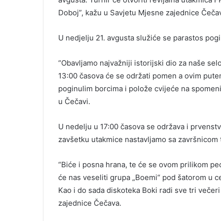
Doboj”, kažu u Savjetu Mjesne zajednice Čeča
U nedjelju 21. avgusta služiće se parastos pog
“Obavljamo najvažniji istorijski dio za naše se
13:00 časova će se održati pomen a ovim putem
poginulim borcima i polože cvijeće na spomeni
u Čečavi.
U nedelju u 17:00 časova se održava i prvenstv
zavšetku utakmice nastavljamo sa završnicom tur
“Biće i posna hrana, te će se ovom prilikom peći p
će nas veseliti grupa „Boemi“ pod šatorom u ce
Kao i do sada diskoteka Boki radi sve tri večer
zajednice Čečava.