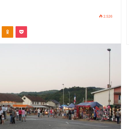
2.526
VKontakte
Odnoklassniki
Pocket