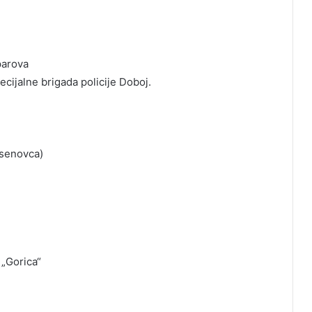
parova
cijalne brigada policije Doboj.
asenovca)
 „Gorica“