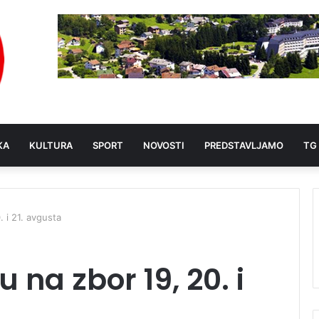
KA
KULTURA
SPORT
NOVOSTI
PREDSTAVLJAMO
TG
. i 21. avgusta
 na zbor 19, 20. i