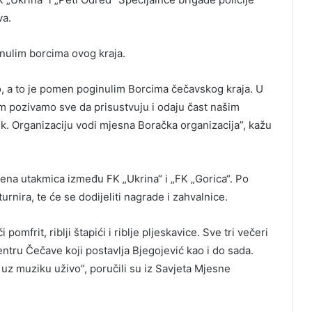
va.
inulim borcima ovog kraja.
lo, a to je pomen poginulim Borcima čečavskog kraja. U
 pozivamo sve da prisustvuju i odaju čast našim
k. Organizaciju vodi mjesna Boračka organizacija”, kažu
ena utakmica između FK „Ukrina“ i „FK „Gorica“. Po
nira, te će se dodijeliti nagrade i zahvalnice.
omfrit, riblji štapići i riblje pljeskavice. Sve tri večeri
ntru Čečave koji postavlja Bjegojević kao i do sada.
i uz muziku uživo”, poručili su iz Savjeta Mjesne