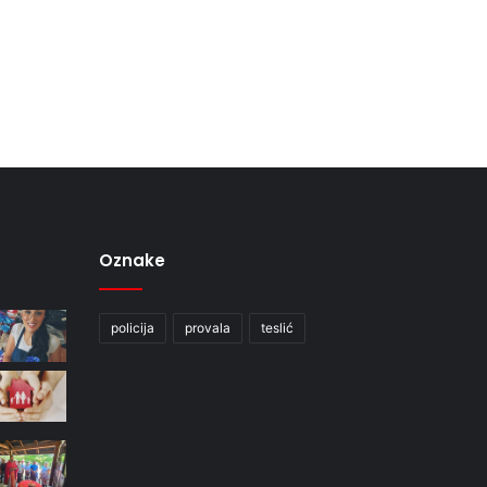
Oznake
policija
provala
teslić