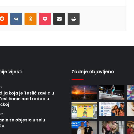
terest
Reddit
VKontakte
Odnoklassniki
Pocket
Share via Email
Print
ije vijesti
Zadnje objavljeno
22
ija koja je Teslić zavila u
Teslićanin nastradao u
čkoj
22
anin se objesio u selu
ša