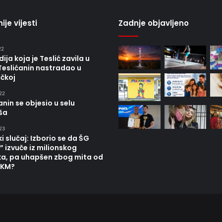
ije vijesti
Zadnje objavljeno
22
ija koja je Teslić zavila u
Teslićanin nastradao u
čkoj
22
anin se objesio u selu
ša
23
ki slučaj: Izborio se da ŠG
” izvuče iz milionskog
ka, pa uhapšen zbog mita od
 KM?