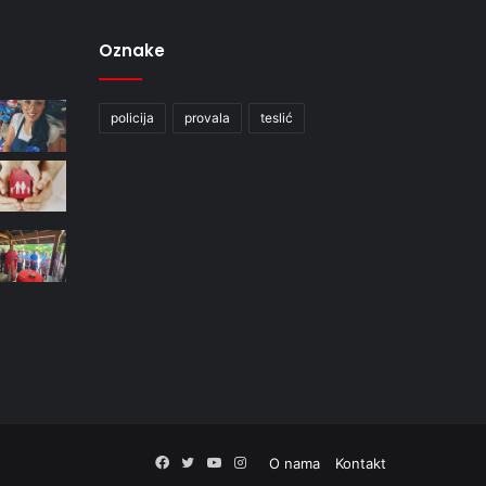
Oznake
policija
provala
teslić
Facebook
Twitter
YouTube
Instagram
O nama
Kontakt