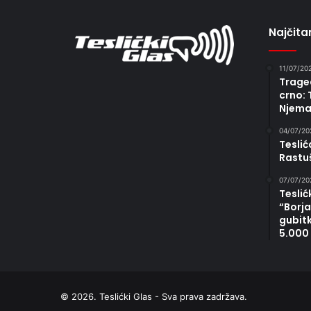
Najčitan
11/07/20
Traged
crno: 
Njema
04/07/20
Teslić
Rastu
07/07/20
Teslić
“Borja
gubit
5.000
© 2026. Teslićki Glas - Sva prava zadržava.