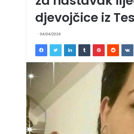
za nastavak lij
djevojčice iz Te
04/04/2024
Facebook
Twitter
LinkedIn
Tumblr
Pinterest
Reddit