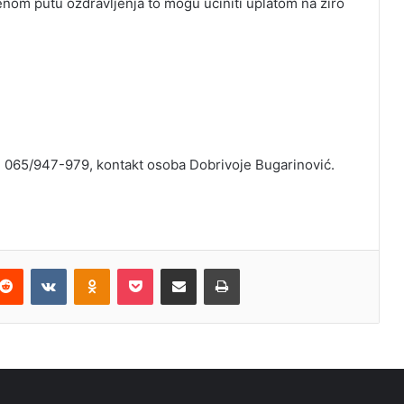
jenom putu ozdravljenja to mogu učiniti uplatom na žiro
j 065/947-979, kontakt osoba Dobrivoje Bugarinović.
terest
Reddit
VKontakte
Odnoklassniki
Pocket
Share via Email
Print