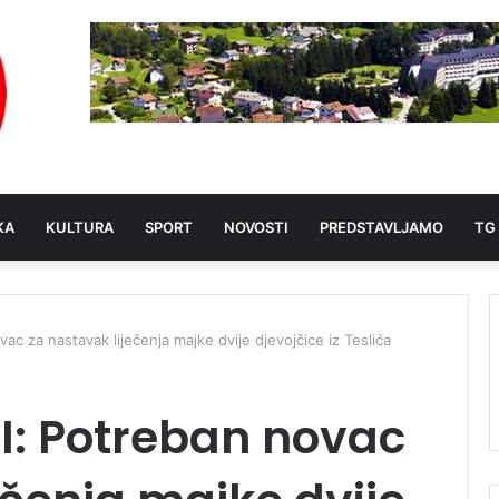
KA
KULTURA
SPORT
NOVOSTI
PREDSTAVLJAMO
TG
za nastavak liječenja majke dvije djevojčice iz Teslića
: Potreban novac