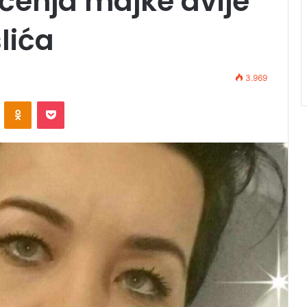
ečenja majke dvije
slića
3.969
VKontakte
Odnoklassniki
Pocket