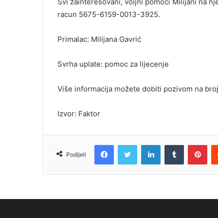
Svi zainteresovani, voljni pomoći Milijani na n
racun 5675-6159-0013-3925.
Primalac: Milijana Gavrić
Svrha uplate: pomoc za lijecenje
Više informacija možete dobiti pozivom na bro
Izvor: Faktor
Facebook
Twitter
LinkedIn
Tumblr
Pin
Podijeli