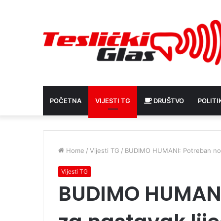
POČETNA
VIJESTI TG
DRUŠTVO
POLITI
Home
/
Vijesti TG
/
BUDIMO HUMANI: Potreban novac 
Vijesti TG
BUDIMO HUMANI