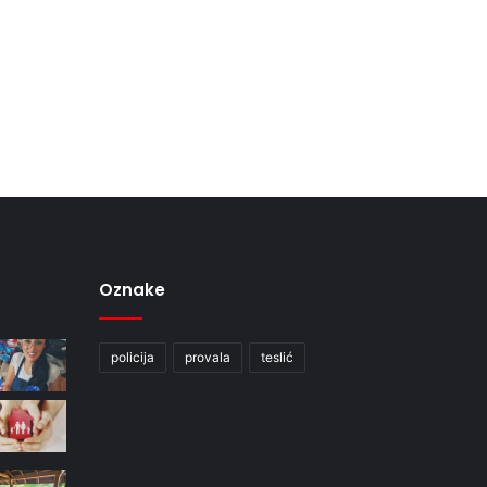
Oznake
policija
provala
teslić