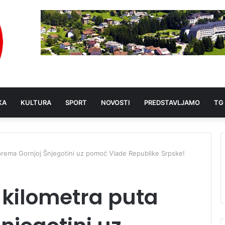
KA
KULTURA
SPORT
NOVOSTI
PREDSTAVLJAMO
TG
 prema Gornjoj Šnjegotini uz pomoć Vlade Republike Srpske!
 kilometra puta