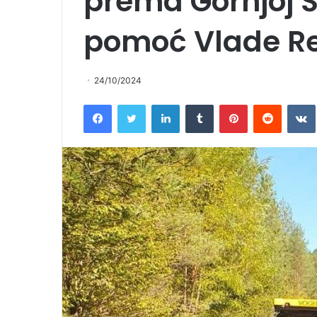
prema Gornjoj Š
pomoć Vlade Re
24/10/2024
Facebook
Twitter
LinkedIn
Tumblr
Pinterest
Reddit