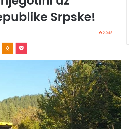
njegotini uz
publike Srpske!
2.048
VKontakte
Odnoklassniki
Pocket