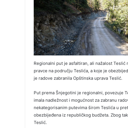
Regionalni put je asfaltiran, ali nažalost Tesli
pravce na području Teslića, a koje je obezbij
je radove zabranila Opštinska uprava Teslić.
Put prema Šnjegotini je regionalni, povezuje Tes
imala nadležnost i mogućnost za zabranu radova
nekategorisanim putevima širom Teslića u pret
obezbijeđena iz republičkog budžeta. Zbog takv
Teslić.