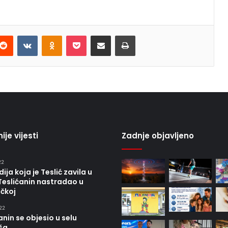
terest
Reddit
VKontakte
Odnoklassniki
Pocket
Share via Email
Print
ije vijesti
Zadnje objavljeno
22
ija koja je Teslić zavila u
Teslićanin nastradao u
čkoj
22
anin se objesio u selu
ša