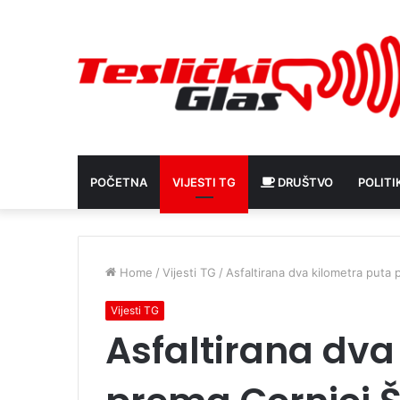
POČETNA
VIJESTI TG
DRUŠTVO
POLITI
Home
/
Vijesti TG
/
Asfaltirana dva kilometra puta
Vijesti TG
Asfaltirana dva