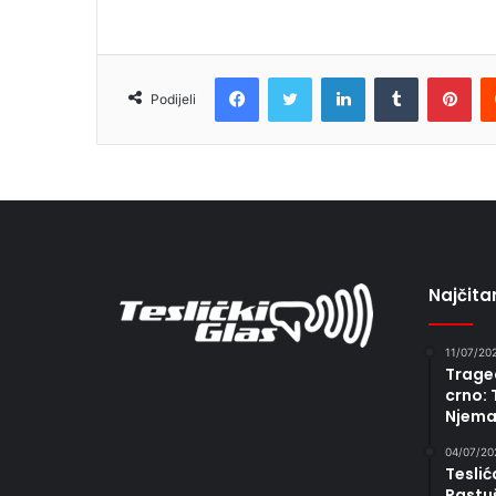
Facebook
Twitter
LinkedIn
Tumblr
Pin
Podijeli
Najčitan
11/07/20
Traged
crno: 
Njema
04/07/20
Teslić
Rastu